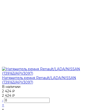
Натяжитель ремня Renault/LADA/NISSAN
(T39163/APV3097)
В наличии
2 424 ₽
2 424 ₽
-
+
×