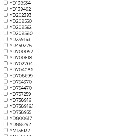
YD138534
YD139492
YD202393
YD208550
YD208562
YD208580
YD239163
YD450276
YD700092
YD700618
YD702704
YD704086
YD708699
YD754370
YD754470
YD757259
YD758916
YD758916.1
YD758935
YD800617
YD855292
YM136132