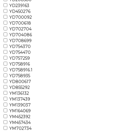
YD239163
YD450276
YD700092
YD700618
YD702704
YD704086
YD708699
YD754370
YD754470
YD757259
YD758916
YD758916.1
YD758935
YD800617
YD855292
YM136132
YM137439
YM139037
YM164069
YM452392
YM457434
YM702734