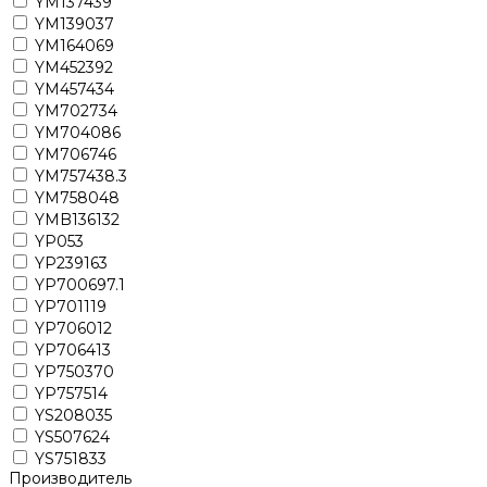
YM137439
YM139037
YM164069
YM452392
YM457434
YM702734
YM704086
YM706746
YM757438.3
YM758048
YMB136132
YP053
YP239163
YP700697.1
YP701119
YP706012
YP706413
YP750370
YP757514
YS208035
YS507624
YS751833
Производитель