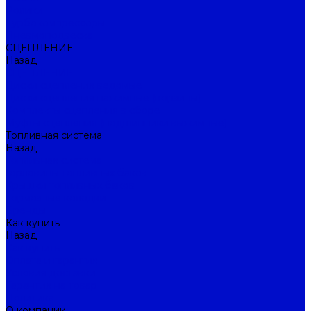
Ролики
Турбокомпрессоры
Пневмоподвеска
СЦЕПЛЕНИЕ
Назад
СЦЕПЛЕНИЕ
Диски сцепления ведомые
Диски сцепления нажимные (корзины)
Комплекты сцепления в сборе
Муфты сцепления (подшипники выжимные)
Топливная система
Назад
Топливная система
Горловины топливных баков
Крышки топливных баков
Тормозные колодки
Бренды
Как купить
Назад
Как купить
Оплата и гарантия
Условия доставки
Гарантия на товар
Политика
О компании