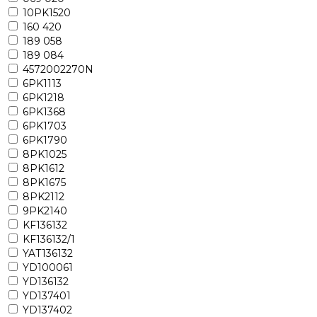
10PK1520
160 420
189 058
189 084
4572002270N
6PK1113
6PK1218
6PK1368
6PK1703
6PK1790
8PK1025
8PK1612
8PK1675
8PK2112
9PK2140
KF136132
KF136132/1
YAT136132
YD100061
YD136132
YD137401
YD137402