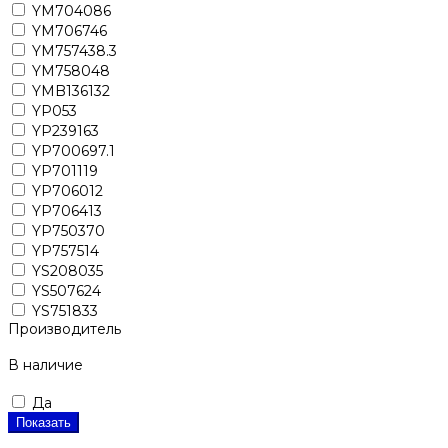
YM704086
YM706746
YM757438.3
YM758048
YMB136132
YP053
YP239163
YP700697.1
YP701119
YP706012
YP706413
YP750370
YP757514
YS208035
YS507624
YS751833
Производитель
В наличие
Да
Показать