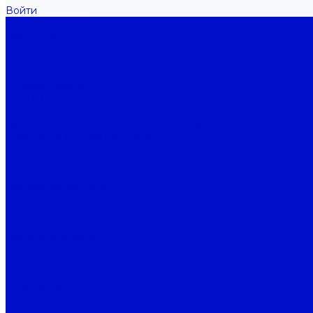
Войти
Каталог товаров
Двигатель
Натяжители ремня и ролики натяжителей
Ремни
Ролики
Пневмоподвеска
СЦЕПЛЕНИЕ
Диски сцепления ведомые
Диски сцепления нажимные (корзины)
Комплекты сцепления в сборе
Топливная система
Горловины топливных баков
Крышки топливных баков
Тормозные колодки
Бренды
Как купить
Оплата и гарантия
Условия доставки
Гарантия на товар
Политика
О компании
О компании
Наша история
Новости