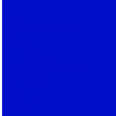
Контакты
Контакты
...
Каталог товаров
Двигатель
Натяжители ремня и ролики натяжителей
Ремни
Ролики
Турбокомпрессоры
Пневмоподвеска
СЦЕПЛЕНИЕ
Диски сцепления ведомые
Диски сцепления нажимные (корзины)
Комплекты сцепления в сборе
Муфты сцепления (подшипники выжимные)
Топливная система
Горловины топливных баков
Крышки топливных баков
Тормозные колодки
Бренды
Как купить
Оплата и гарантия
Условия доставки
Гарантия на товар