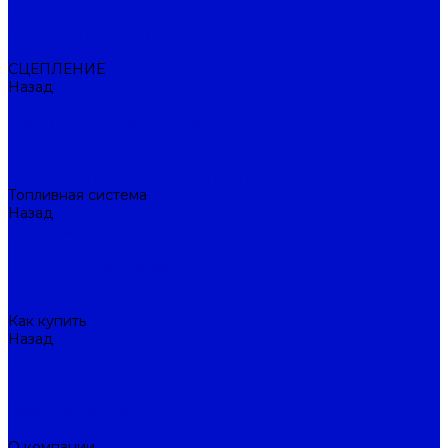
Ролики
Турбокомпрессоры
Пневмоподвеска
СЦЕПЛЕНИЕ
Назад
СЦЕПЛЕНИЕ
Диски сцепления ведомые
Диски сцепления нажимные (корзины)
Комплекты сцепления в сборе
Муфты сцепления (подшипники выжимные)
Топливная система
Назад
Топливная система
Горловины топливных баков
Крышки топливных баков
Тормозные колодки
Бренды
Как купить
Назад
Как купить
Оплата и гарантия
Условия доставки
Гарантия на товар
Политика
О компании