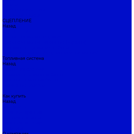
Ролики
Турбокомпрессоры
Пневмоподвеска
СЦЕПЛЕНИЕ
Назад
СЦЕПЛЕНИЕ
Диски сцепления ведомые
Диски сцепления нажимные (корзины)
Комплекты сцепления в сборе
Муфты сцепления (подшипники выжимные)
Топливная система
Назад
Топливная система
Горловины топливных баков
Крышки топливных баков
Тормозные колодки
Бренды
Как купить
Назад
Как купить
Оплата и гарантия
Условия доставки
Гарантия на товар
Политика
О компании