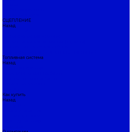
Ролики
Турбокомпрессоры
Пневмоподвеска
СЦЕПЛЕНИЕ
Назад
СЦЕПЛЕНИЕ
Диски сцепления ведомые
Диски сцепления нажимные (корзины)
Комплекты сцепления в сборе
Муфты сцепления (подшипники выжимные)
Топливная система
Назад
Топливная система
Горловины топливных баков
Крышки топливных баков
Тормозные колодки
Бренды
Как купить
Назад
Как купить
Оплата и гарантия
Условия доставки
Гарантия на товар
Политика
О компании