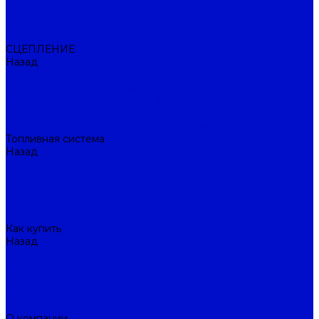
Ролики
Турбокомпрессоры
Пневмоподвеска
СЦЕПЛЕНИЕ
Назад
СЦЕПЛЕНИЕ
Диски сцепления ведомые
Диски сцепления нажимные (корзины)
Комплекты сцепления в сборе
Муфты сцепления (подшипники выжимные)
Топливная система
Назад
Топливная система
Горловины топливных баков
Крышки топливных баков
Тормозные колодки
Бренды
Как купить
Назад
Как купить
Оплата и гарантия
Условия доставки
Гарантия на товар
Политика
О компании