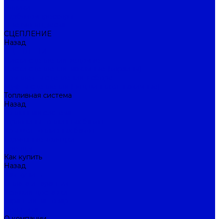
Ролики
Турбокомпрессоры
Пневмоподвеска
СЦЕПЛЕНИЕ
Назад
СЦЕПЛЕНИЕ
Диски сцепления ведомые
Диски сцепления нажимные (корзины)
Комплекты сцепления в сборе
Муфты сцепления (подшипники выжимные)
Топливная система
Назад
Топливная система
Горловины топливных баков
Крышки топливных баков
Тормозные колодки
Бренды
Как купить
Назад
Как купить
Оплата и гарантия
Условия доставки
Гарантия на товар
Политика
О компании