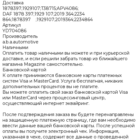
Доставка
1878397;1929107;T38715;APV4086;
DAF 1878 397;1929 107;2019 364;2234
864;1878397 ;1929107;2019364;2234864
Артикул
YD704086
Производитель
a.b.a.automotive
Наличными
Оплатить товар наличными вы можете и при курьерской
доставке, и если решили забрать товар из ближайшего
магазина Magazine самоcтоятельно.
Банковской картой
К оплате принимаются банковские карты платежных
систем Visa и MasterCard. Услуга бесплатная, никаких
дополнительных процентов вы не платите.
Вы можете оплатить свой заказ банковской картой Visa
или MasterCard через процессинговый центр,
осуществляющий интернет эквайринг.
После подтверждения заказа вы будете перенаправлены
на защищенную платежную страницу, где вам необходимо
ввести данные вашей банковской карты. После успешной
оплаты вы получите электронный чек. Информация,
указанная в чеке, содержит все данные о проведенной