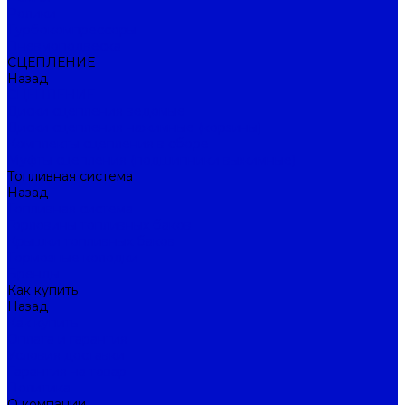
Ролики
Турбокомпрессоры
Пневмоподвеска
СЦЕПЛЕНИЕ
Назад
СЦЕПЛЕНИЕ
Диски сцепления ведомые
Диски сцепления нажимные (корзины)
Комплекты сцепления в сборе
Муфты сцепления (подшипники выжимные)
Топливная система
Назад
Топливная система
Горловины топливных баков
Крышки топливных баков
Тормозные колодки
Бренды
Как купить
Назад
Как купить
Оплата и гарантия
Условия доставки
Гарантия на товар
Политика
О компании