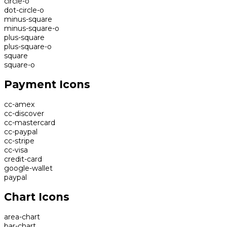
circle-o
dot-circle-o
minus-square
minus-square-o
plus-square
plus-square-o
square
square-o
Payment Icons
cc-amex
cc-discover
cc-mastercard
cc-paypal
cc-stripe
cc-visa
credit-card
google-wallet
paypal
Chart Icons
area-chart
bar-chart