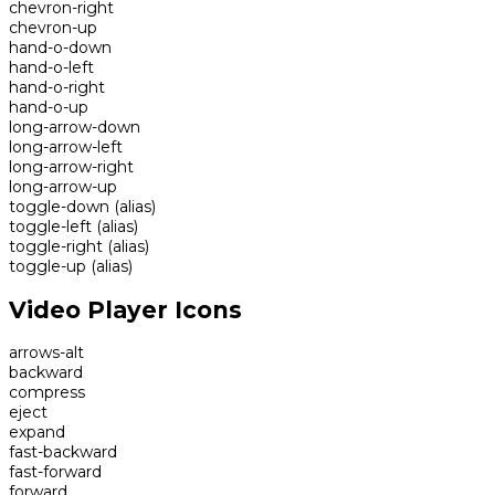
chevron-right
chevron-up
hand-o-down
hand-o-left
hand-o-right
hand-o-up
long-arrow-down
long-arrow-left
long-arrow-right
long-arrow-up
toggle-down
(alias)
toggle-left
(alias)
toggle-right
(alias)
toggle-up
(alias)
Video Player Icons
arrows-alt
backward
compress
eject
expand
fast-backward
fast-forward
forward