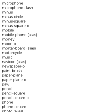
microphone
microphone-slash
minus
minus-circle
minus-square
minus-square-o
mobile
mobile-phone
(alias)
money
moon-o
mortar-board
(alias)
motorcycle
music
navicon
(alias)
newspaper-o
paint-brush
paper-plane
paper-plane-o
paw
pencil
pencil-square
pencil-square-o
phone
phone-square
photo
(alias)