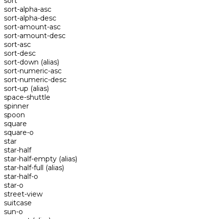
sort
sort-alpha-asc
sort-alpha-desc
sort-amount-asc
sort-amount-desc
sort-asc
sort-desc
sort-down
(alias)
sort-numeric-asc
sort-numeric-desc
sort-up
(alias)
space-shuttle
spinner
spoon
square
square-o
star
star-half
star-half-empty
(alias)
star-half-full
(alias)
star-half-o
star-o
street-view
suitcase
sun-o