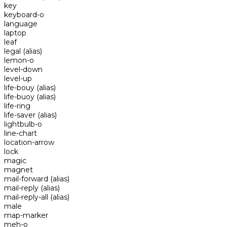
key
keyboard-o
language
laptop
leaf
legal
(alias)
lemon-o
level-down
level-up
life-bouy
(alias)
life-buoy
(alias)
life-ring
life-saver
(alias)
lightbulb-o
line-chart
location-arrow
lock
magic
magnet
mail-forward
(alias)
mail-reply
(alias)
mail-reply-all
(alias)
male
map-marker
meh-o