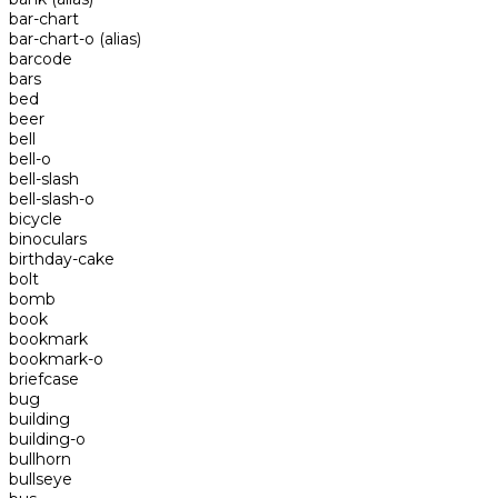
bar-chart
bar-chart-o
(alias)
barcode
bars
bed
beer
bell
bell-o
bell-slash
bell-slash-o
bicycle
binoculars
birthday-cake
bolt
bomb
book
bookmark
bookmark-o
briefcase
bug
building
building-o
bullhorn
bullseye