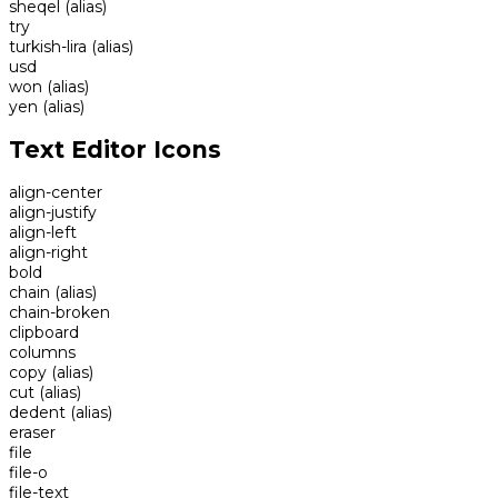
sheqel
(alias)
try
turkish-lira
(alias)
usd
won
(alias)
yen
(alias)
Text Editor Icons
align-center
align-justify
align-left
align-right
bold
chain
(alias)
chain-broken
clipboard
columns
copy
(alias)
cut
(alias)
dedent
(alias)
eraser
file
file-o
file-text