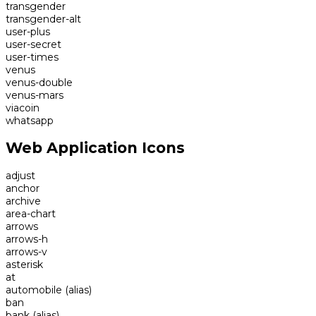
transgender
transgender-alt
user-plus
user-secret
user-times
venus
venus-double
venus-mars
viacoin
whatsapp
Web Application Icons
adjust
anchor
archive
area-chart
arrows
arrows-h
arrows-v
asterisk
at
automobile
(alias)
ban
bank
(alias)