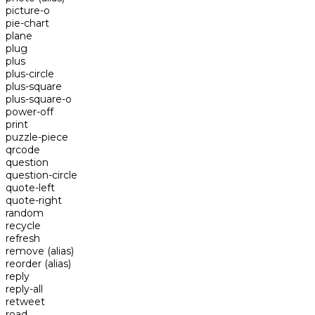
picture-o
pie-chart
plane
plug
plus
plus-circle
plus-square
plus-square-o
power-off
print
puzzle-piece
qrcode
question
question-circle
quote-left
quote-right
random
recycle
refresh
remove
(alias)
reorder
(alias)
reply
reply-all
retweet
road