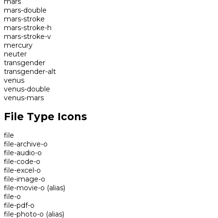
mars
mars-double
mars-stroke
mars-stroke-h
mars-stroke-v
mercury
neuter
transgender
transgender-alt
venus
venus-double
venus-mars
File Type Icons
file
file-archive-o
file-audio-o
file-code-o
file-excel-o
file-image-o
file-movie-o
(alias)
file-o
file-pdf-o
file-photo-o
(alias)