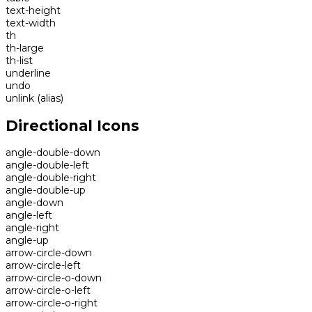
text-height
text-width
th
th-large
th-list
underline
undo
unlink
(alias)
Directional Icons
angle-double-down
angle-double-left
angle-double-right
angle-double-up
angle-down
angle-left
angle-right
angle-up
arrow-circle-down
arrow-circle-left
arrow-circle-o-down
arrow-circle-o-left
arrow-circle-o-right