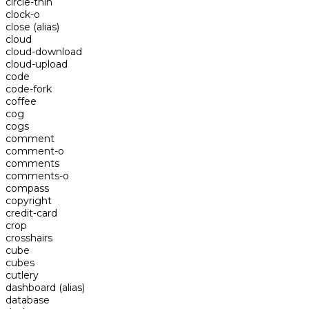
circle-thin
clock-o
close
(alias)
cloud
cloud-download
cloud-upload
code
code-fork
coffee
cog
cogs
comment
comment-o
comments
comments-o
compass
copyright
credit-card
crop
crosshairs
cube
cubes
cutlery
dashboard
(alias)
database