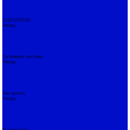
Ролики
Турбокомпрессоры
Пневмоподвеска
СЦЕПЛЕНИЕ
Назад
СЦЕПЛЕНИЕ
Диски сцепления ведомые
Диски сцепления нажимные (корзины)
Комплекты сцепления в сборе
Муфты сцепления (подшипники выжимные)
Топливная система
Назад
Топливная система
Горловины топливных баков
Крышки топливных баков
Тормозные колодки
Бренды
Как купить
Назад
Как купить
Оплата и гарантия
Условия доставки
Гарантия на товар
Политика
О компании