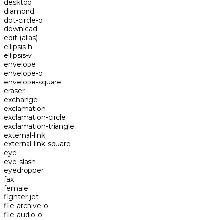
desktop
diamond
dot-circle-o
download
edit
(alias)
ellipsis-h
ellipsis-v
envelope
envelope-o
envelope-square
eraser
exchange
exclamation
exclamation-circle
exclamation-triangle
external-link
external-link-square
eye
eye-slash
eyedropper
fax
female
fighter-jet
file-archive-o
file-audio-o