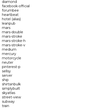
diamond
facebook-official
forumbee
heartbeat
hotel
(alias)
leanpub
mars
mars-double
mars-stroke
mars-stroke-h
mars-stroke-v
medium
mercury
motorcycle
neuter
pinterest-p
sellsy
server
ship
shirtsinbulk
simplybuilt
skyatlas
street-view
subway
train