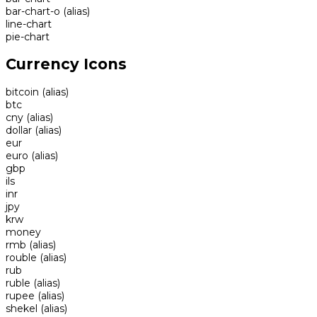
bar-chart-o
(alias)
line-chart
pie-chart
Currency Icons
bitcoin
(alias)
btc
cny
(alias)
dollar
(alias)
eur
euro
(alias)
gbp
ils
inr
jpy
krw
money
rmb
(alias)
rouble
(alias)
rub
ruble
(alias)
rupee
(alias)
shekel
(alias)