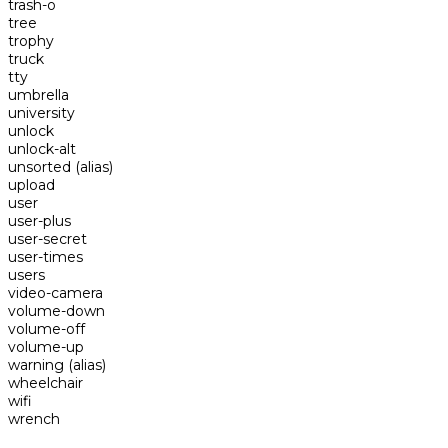
trash-o
tree
trophy
truck
tty
umbrella
university
unlock
unlock-alt
unsorted
(alias)
upload
user
user-plus
user-secret
user-times
users
video-camera
volume-down
volume-off
volume-up
warning
(alias)
wheelchair
wifi
wrench