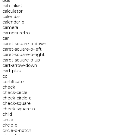
bus
cab
(alias)
calculator
calendar
calendar-o
camera
camera-retro
car
caret-square-o-down
caret-square-o-left
caret-square-o-right
caret-square-o-up
cart-arrow-down
cart-plus
cc
certificate
check
check-circle
check-circle-o
check-square
check-square-o
child
circle
circle-o
circle-o-notch