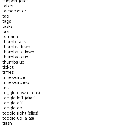
support
(alias)
tablet
tachometer
tag
tags
tasks
taxi
terminal
thumb-tack
thumbs-down
thumbs-o-down
thumbs-o-up
thumbs-up
ticket
times
times-circle
times-circle-o
tint
toggle-down
(alias)
toggle-left
(alias)
toggle-off
toggle-on
toggle-right
(alias)
toggle-up
(alias)
trash