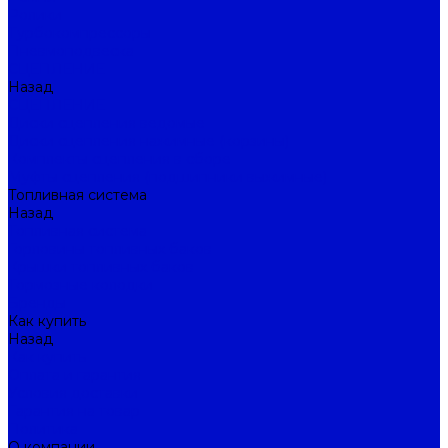
Ролики
Турбокомпрессоры
Пневмоподвеска
СЦЕПЛЕНИЕ
Назад
СЦЕПЛЕНИЕ
Диски сцепления ведомые
Диски сцепления нажимные (корзины)
Комплекты сцепления в сборе
Муфты сцепления (подшипники выжимные)
Топливная система
Назад
Топливная система
Горловины топливных баков
Крышки топливных баков
Тормозные колодки
Бренды
Как купить
Назад
Как купить
Оплата и гарантия
Условия доставки
Гарантия на товар
Политика
О компании