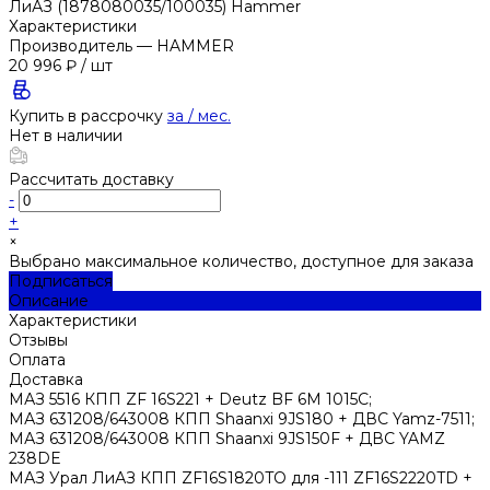
ЛиАЗ (1878080035/100035) Hammer
Характеристики
Производитель
—
HAMMER
20 996 ₽
/
шт
Купить в рассрочку
за
/ мес.
Нет в наличии
Рассчитать доставку
-
+
×
Выбрано максимальное количество, доступное для заказа
Подписаться
Описание
Характеристики
Отзывы
Оплата
Доставка
МАЗ 5516 КПП ZF 16S221 + Deutz BF 6M 1015C;
МАЗ 631208/643008 КПП Shaanxi 9JS180 + ДВС Yamz-7511;
МАЗ 631208/643008 КПП Shaanxi 9JS150F + ДВС YAMZ
238DE
МАЗ Урал ЛиАЗ КПП ZF16S1820TO для -111 ZF16S2220TD +