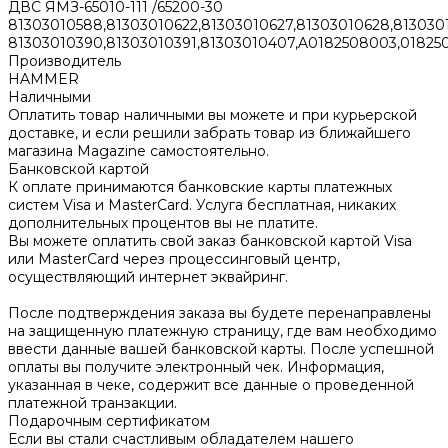
ДВС ЯМЗ-65010-111 /65200-30
81303010588,81303010622,81303010627,81303010628,8130301
81303010390,81303010391,81303010407,A0182508003,0182508
Производитель
HAMMER
Наличными
Оплатить товар наличными вы можете и при курьерской
доставке, и если решили забрать товар из ближайшего
магазина Magazine самоcтоятельно.
Банковской картой
К оплате принимаются банковские карты платежных
систем Visa и MasterCard. Услуга бесплатная, никаких
дополнительных процентов вы не платите.
Вы можете оплатить свой заказ банковской картой Visa
или MasterCard через процессинговый центр,
осуществляющий интернет эквайринг.
После подтверждения заказа вы будете перенаправлены
на защищенную платежную страницу, где вам необходимо
ввести данные вашей банковской карты. После успешной
оплаты вы получите электронный чек. Информация,
указанная в чеке, содержит все данные о проведенной
платежной транзакции.
Подарочным сертификатом
Если вы стали счастливым обладателем нашего