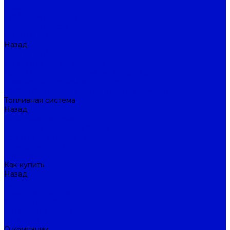
Ролики
Турбокомпрессоры
Пневмоподвеска
СЦЕПЛЕНИЕ
Назад
СЦЕПЛЕНИЕ
Диски сцепления ведомые
Диски сцепления нажимные (корзины)
Комплекты сцепления в сборе
Муфты сцепления (подшипники выжимные)
Топливная система
Назад
Топливная система
Горловины топливных баков
Крышки топливных баков
Тормозные колодки
Бренды
Как купить
Назад
Как купить
Оплата и гарантия
Условия доставки
Гарантия на товар
Политика
О компании