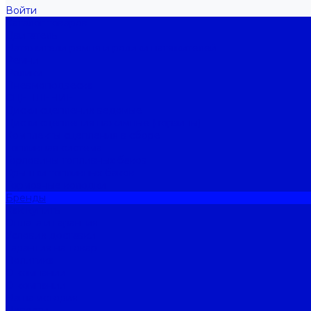
Войти
Каталог товаров
Двигатель
Натяжители ремня и ролики натяжителей
Ремни
Ролики
Пневмоподвеска
СЦЕПЛЕНИЕ
Диски сцепления ведомые
Диски сцепления нажимные (корзины)
Комплекты сцепления в сборе
Топливная система
Горловины топливных баков
Крышки топливных баков
Тормозные колодки
Бренды
Как купить
Оплата и гарантия
Условия доставки
Гарантия на товар
Политика
О компании
О компании
Наша история
Новости