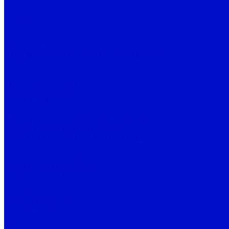
Контакты
Контакты
...
Каталог товаров
Двигатель
Натяжители ремня и ролики натяжителей
Ремни
Ролики
Турбокомпрессоры
Пневмоподвеска
СЦЕПЛЕНИЕ
Диски сцепления ведомые
Диски сцепления нажимные (корзины)
Комплекты сцепления в сборе
Муфты сцепления (подшипники выжимные)
Топливная система
Горловины топливных баков
Крышки топливных баков
Тормозные колодки
Бренды
Как купить
Оплата и гарантия
Условия доставки
Гарантия на товар