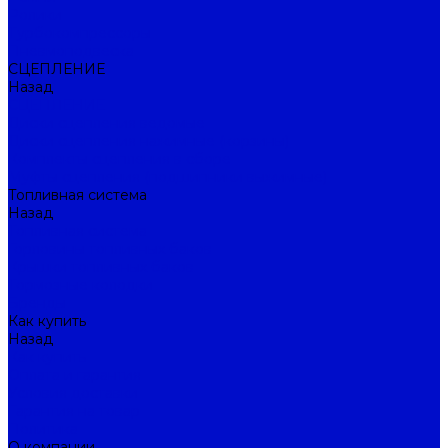
Ролики
Турбокомпрессоры
Пневмоподвеска
СЦЕПЛЕНИЕ
Назад
СЦЕПЛЕНИЕ
Диски сцепления ведомые
Диски сцепления нажимные (корзины)
Комплекты сцепления в сборе
Муфты сцепления (подшипники выжимные)
Топливная система
Назад
Топливная система
Горловины топливных баков
Крышки топливных баков
Тормозные колодки
Бренды
Как купить
Назад
Как купить
Оплата и гарантия
Условия доставки
Гарантия на товар
Политика
О компании