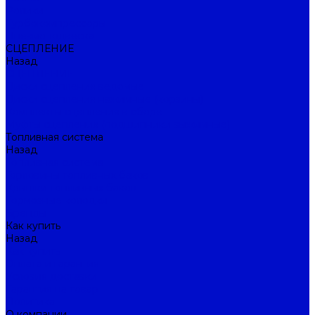
Ролики
Турбокомпрессоры
Пневмоподвеска
СЦЕПЛЕНИЕ
Назад
СЦЕПЛЕНИЕ
Диски сцепления ведомые
Диски сцепления нажимные (корзины)
Комплекты сцепления в сборе
Муфты сцепления (подшипники выжимные)
Топливная система
Назад
Топливная система
Горловины топливных баков
Крышки топливных баков
Тормозные колодки
Бренды
Как купить
Назад
Как купить
Оплата и гарантия
Условия доставки
Гарантия на товар
Политика
О компании