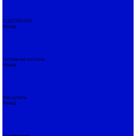
Ролики
Турбокомпрессоры
Пневмоподвеска
СЦЕПЛЕНИЕ
Назад
СЦЕПЛЕНИЕ
Диски сцепления ведомые
Диски сцепления нажимные (корзины)
Комплекты сцепления в сборе
Муфты сцепления (подшипники выжимные)
Топливная система
Назад
Топливная система
Горловины топливных баков
Крышки топливных баков
Тормозные колодки
Бренды
Как купить
Назад
Как купить
Оплата и гарантия
Условия доставки
Гарантия на товар
Политика
О компании