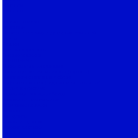
Контакты
Контакты
...
Каталог товаров
Двигатель
Натяжители ремня и ролики натяжителей
Ремни
Ролики
Турбокомпрессоры
Пневмоподвеска
СЦЕПЛЕНИЕ
Диски сцепления ведомые
Диски сцепления нажимные (корзины)
Комплекты сцепления в сборе
Муфты сцепления (подшипники выжимные)
Топливная система
Горловины топливных баков
Крышки топливных баков
Тормозные колодки
Бренды
Как купить
Оплата и гарантия
Условия доставки
Гарантия на товар