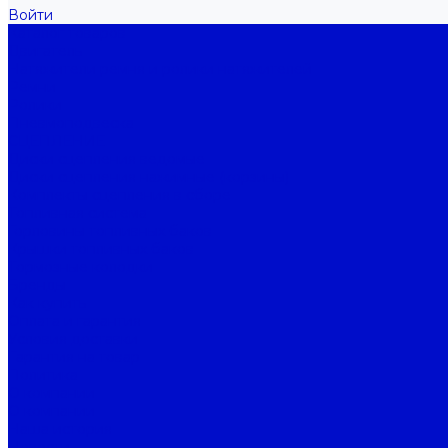
Войти
Каталог товаров
Двигатель
Натяжители ремня и ролики натяжителей
Ремни
Ролики
Пневмоподвеска
СЦЕПЛЕНИЕ
Диски сцепления ведомые
Диски сцепления нажимные (корзины)
Комплекты сцепления в сборе
Топливная система
Горловины топливных баков
Крышки топливных баков
Тормозные колодки
Бренды
Как купить
Оплата и гарантия
Условия доставки
Гарантия на товар
Политика
О компании
О компании
Наша история
Новости