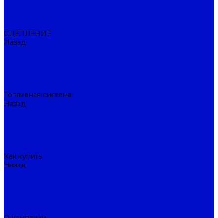
Ролики
Турбокомпрессоры
Пневмоподвеска
СЦЕПЛЕНИЕ
Назад
СЦЕПЛЕНИЕ
Диски сцепления ведомые
Диски сцепления нажимные (корзины)
Комплекты сцепления в сборе
Муфты сцепления (подшипники выжимные)
Топливная система
Назад
Топливная система
Горловины топливных баков
Крышки топливных баков
Тормозные колодки
Бренды
Как купить
Назад
Как купить
Оплата и гарантия
Условия доставки
Гарантия на товар
Политика
О компании