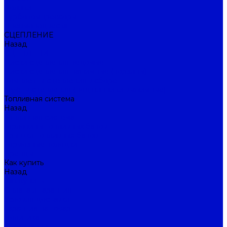
Ролики
Турбокомпрессоры
Пневмоподвеска
СЦЕПЛЕНИЕ
Назад
СЦЕПЛЕНИЕ
Диски сцепления ведомые
Диски сцепления нажимные (корзины)
Комплекты сцепления в сборе
Муфты сцепления (подшипники выжимные)
Топливная система
Назад
Топливная система
Горловины топливных баков
Крышки топливных баков
Тормозные колодки
Бренды
Как купить
Назад
Как купить
Оплата и гарантия
Условия доставки
Гарантия на товар
Политика
О компании