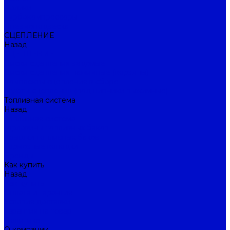
Ролики
Турбокомпрессоры
Пневмоподвеска
СЦЕПЛЕНИЕ
Назад
СЦЕПЛЕНИЕ
Диски сцепления ведомые
Диски сцепления нажимные (корзины)
Комплекты сцепления в сборе
Муфты сцепления (подшипники выжимные)
Топливная система
Назад
Топливная система
Горловины топливных баков
Крышки топливных баков
Тормозные колодки
Бренды
Как купить
Назад
Как купить
Оплата и гарантия
Условия доставки
Гарантия на товар
Политика
О компании