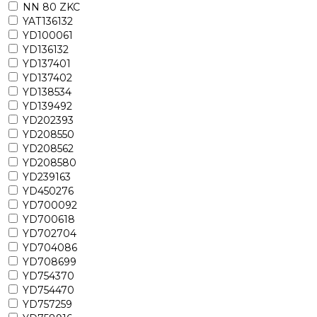
NN 80 ZKC
YAT136132
YD100061
YD136132
YD137401
YD137402
YD138534
YD139492
YD202393
YD208550
YD208562
YD208580
YD239163
YD450276
YD700092
YD700618
YD702704
YD704086
YD708699
YD754370
YD754470
YD757259