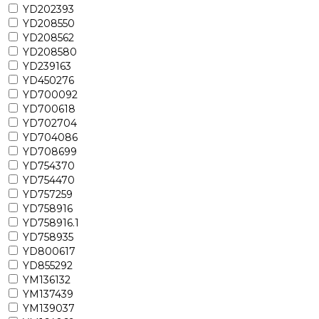
YD202393
YD208550
YD208562
YD208580
YD239163
YD450276
YD700092
YD700618
YD702704
YD704086
YD708699
YD754370
YD754470
YD757259
YD758916
YD758916.1
YD758935
YD800617
YD855292
YM136132
YM137439
YM139037