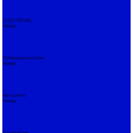
Ролики
Турбокомпрессоры
Пневмоподвеска
СЦЕПЛЕНИЕ
Назад
СЦЕПЛЕНИЕ
Диски сцепления ведомые
Диски сцепления нажимные (корзины)
Комплекты сцепления в сборе
Муфты сцепления (подшипники выжимные)
Топливная система
Назад
Топливная система
Горловины топливных баков
Крышки топливных баков
Тормозные колодки
Бренды
Как купить
Назад
Как купить
Оплата и гарантия
Условия доставки
Гарантия на товар
Политика
О компании