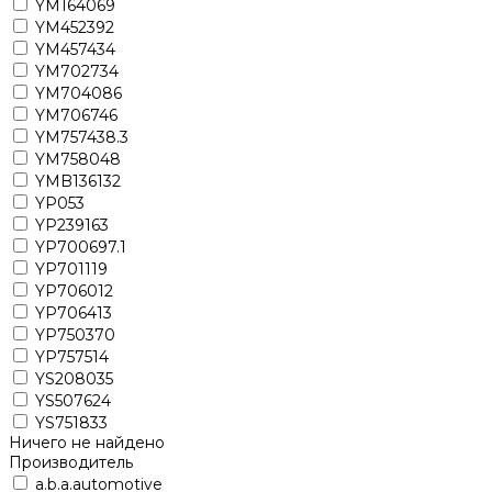
YM164069
YM452392
YM457434
YM702734
YM704086
YM706746
YM757438.3
YM758048
YMB136132
YP053
YP239163
YP700697.1
YP701119
YP706012
YP706413
YP750370
YP757514
YS208035
YS507624
YS751833
Ничего не найдено
Производитель
a.b.a.automotive