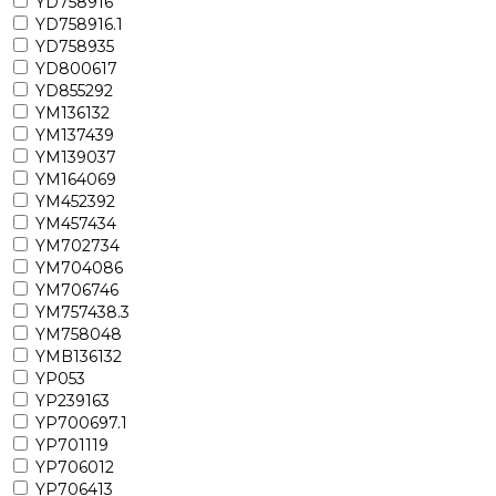
YD758916
YD758916.1
YD758935
YD800617
YD855292
YM136132
YM137439
YM139037
YM164069
YM452392
YM457434
YM702734
YM704086
YM706746
YM757438.3
YM758048
YMB136132
YP053
YP239163
YP700697.1
YP701119
YP706012
YP706413