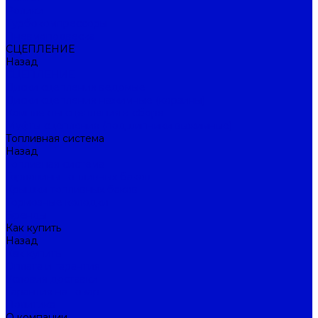
Ролики
Турбокомпрессоры
Пневмоподвеска
СЦЕПЛЕНИЕ
Назад
СЦЕПЛЕНИЕ
Диски сцепления ведомые
Диски сцепления нажимные (корзины)
Комплекты сцепления в сборе
Муфты сцепления (подшипники выжимные)
Топливная система
Назад
Топливная система
Горловины топливных баков
Крышки топливных баков
Тормозные колодки
Бренды
Как купить
Назад
Как купить
Оплата и гарантия
Условия доставки
Гарантия на товар
Политика
О компании