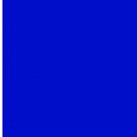
Контакты
Контакты
...
Каталог товаров
Двигатель
Натяжители ремня и ролики натяжителей
Ремни
Ролики
Турбокомпрессоры
Пневмоподвеска
СЦЕПЛЕНИЕ
Диски сцепления ведомые
Диски сцепления нажимные (корзины)
Комплекты сцепления в сборе
Муфты сцепления (подшипники выжимные)
Топливная система
Горловины топливных баков
Крышки топливных баков
Тормозные колодки
Бренды
Как купить
Оплата и гарантия
Условия доставки
Гарантия на товар