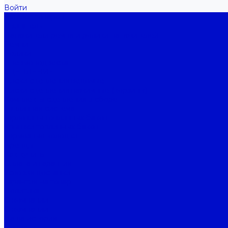
Войти
Каталог товаров
Двигатель
Натяжители ремня и ролики натяжителей
Ремни
Ролики
Пневмоподвеска
СЦЕПЛЕНИЕ
Диски сцепления ведомые
Диски сцепления нажимные (корзины)
Комплекты сцепления в сборе
Топливная система
Горловины топливных баков
Крышки топливных баков
Тормозные колодки
Бренды
Как купить
Оплата и гарантия
Условия доставки
Гарантия на товар
Политика
О компании
О компании
Наша история
Новости