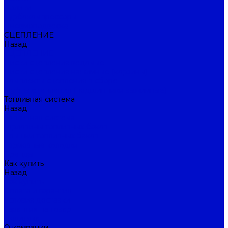
Ролики
Турбокомпрессоры
Пневмоподвеска
СЦЕПЛЕНИЕ
Назад
СЦЕПЛЕНИЕ
Диски сцепления ведомые
Диски сцепления нажимные (корзины)
Комплекты сцепления в сборе
Муфты сцепления (подшипники выжимные)
Топливная система
Назад
Топливная система
Горловины топливных баков
Крышки топливных баков
Тормозные колодки
Бренды
Как купить
Назад
Как купить
Оплата и гарантия
Условия доставки
Гарантия на товар
Политика
О компании