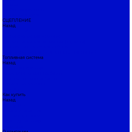
Ролики
Турбокомпрессоры
Пневмоподвеска
СЦЕПЛЕНИЕ
Назад
СЦЕПЛЕНИЕ
Диски сцепления ведомые
Диски сцепления нажимные (корзины)
Комплекты сцепления в сборе
Муфты сцепления (подшипники выжимные)
Топливная система
Назад
Топливная система
Горловины топливных баков
Крышки топливных баков
Тормозные колодки
Бренды
Как купить
Назад
Как купить
Оплата и гарантия
Условия доставки
Гарантия на товар
Политика
О компании