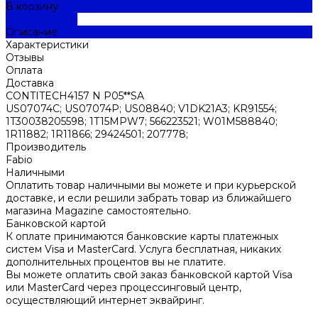
В корзину
ДОБАВЛЕНО
Описание
Характеристики
Отзывы
Оплата
Доставка
CONTITECH4157 N P05**SA
US07074C; US07074P; US08840; V1DK21A3; KR91554;
1T30038205598; 1T15MPW7; 566223521; W01M588840;
1R11882; 1R11866; 29424501; 207778;
Производитель
Fabio
Наличными
Оплатить товар наличными вы можете и при курьерской
доставке, и если решили забрать товар из ближайшего
магазина Magazine самоcтоятельно.
Банковской картой
К оплате принимаются банковские карты платежных
систем Visa и MasterCard. Услуга бесплатная, никаких
дополнительных процентов вы не платите.
Вы можете оплатить свой заказ банковской картой Visa
или MasterCard через процессинговый центр,
осуществляющий интернет эквайринг.