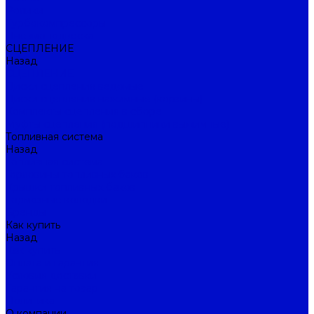
Ролики
Турбокомпрессоры
Пневмоподвеска
СЦЕПЛЕНИЕ
Назад
СЦЕПЛЕНИЕ
Диски сцепления ведомые
Диски сцепления нажимные (корзины)
Комплекты сцепления в сборе
Муфты сцепления (подшипники выжимные)
Топливная система
Назад
Топливная система
Горловины топливных баков
Крышки топливных баков
Тормозные колодки
Бренды
Как купить
Назад
Как купить
Оплата и гарантия
Условия доставки
Гарантия на товар
Политика
О компании