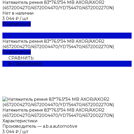
Натяжитель ремня 83*76.5*34 MB AXOR/AXOR2
(4572004270/4572004470/YD754470/4572002270N)
Нет в наличии
3 044 ₽
/
шт
Подписаться
Натяжитель ремня 83*76.5*34 MB AXOR/AXOR2
(4572004270/4572004470/YD754470/4572002270N)
Подписаться
СРАВНИТЬ
В СРАВНЕНИИ
Натяжитель ремня 83*76.5*34 MB AXOR/AXOR2
(4572004270/4572004470/YD754470/4572002270N)
Характеристики
Производитель
—
a.b.a.automotive
3 044 ₽
/
шт