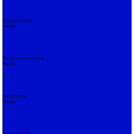
Ролики
Турбокомпрессоры
Пневмоподвеска
СЦЕПЛЕНИЕ
Назад
СЦЕПЛЕНИЕ
Диски сцепления ведомые
Диски сцепления нажимные (корзины)
Комплекты сцепления в сборе
Муфты сцепления (подшипники выжимные)
Топливная система
Назад
Топливная система
Горловины топливных баков
Крышки топливных баков
Тормозные колодки
Бренды
Как купить
Назад
Как купить
Оплата и гарантия
Условия доставки
Гарантия на товар
Политика
О компании